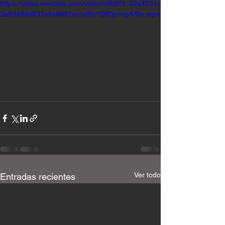
https://video.wixstatic.com/video/c8b6f3_02a4531c
3a5348dd837c4a9887acca5b/1080p/mp4/file.mp4
Ver todo
Entradas recientes