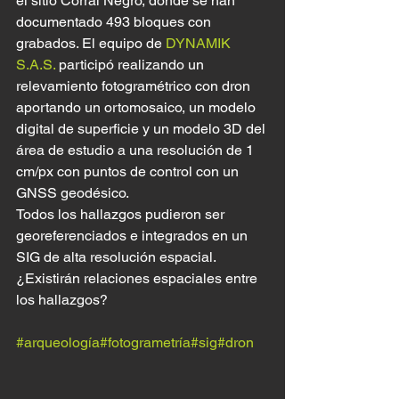
el sitio Corral Negro, donde se han 
documentado 493 bloques con 
grabados. El equipo de 
DYNAMIK 
S.A.S.
 participó realizando un 
relevamiento fotogramétrico con dron 
aportando un ortomosaico, un modelo 
digital de superficie y un modelo 3D del 
área de estudio a una resolución de 1 
cm/px con puntos de control con un 
GNSS geodésico.
Todos los hallazgos pudieron ser 
georeferenciados e integrados en un 
SIG de alta resolución espacial.
¿Existirán relaciones espaciales entre 
los hallazgos?
#arqueología
#fotogrametría
#sig
#dron